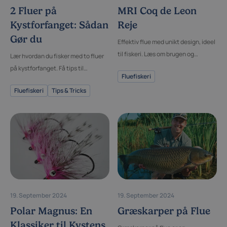
2 Fluer på
MRI Coq de Leon
Kystforfanget: Sådan
Reje
Gør du
Effektiv flue med unikt design, ideel
til fiskeri. Læs om brugen og
Lær hvordan du fisker med to fluer
fordelene ved denne Coq de Leon
på kystforfanget. Få tips til
Fluefiskeri
reje.
opsætning og brug af dette
Fluefiskeri
Tips & Tricks
effektive rig.
19. September 2024
19. September 2024
Polar Magnus: En
Græskarper på Flue
Klassiker til Kystens