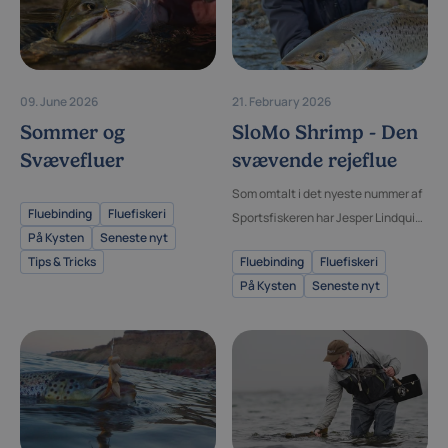
09. June 2026
21. February 2026
Sommer og
SloMo Shrimp - Den
Svævefluer
svævende rejeflue
Som omtalt i det nyeste nummer af
Fluebinding
Fluefiskeri
Sportsfiskeren har Jesper Lindquist
På Kysten
Seneste nyt
Andersen præsenteret SloMo
Tips & Tricks
Fluebinding
Fluefiskeri
Shrimp – en revolutionerende
På Kysten
Seneste nyt
kystflue, der svæver vægtløst i
vandsøjlen og lokker selv de mest
kræsne havørreder til hug.