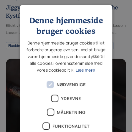
Jiggy the Sandeel:
Vaskebjørnen: The
Kystflue til Havørred
Winter Racoon
Denne hjemmeside
Effektiv kystflue til havørredfiskeri.
Effektiv flue til vinterfiskeri. Læs om
bruger cookies
Læs om Jiggy the Sandeel og
designet og brugen af denne
hvordan du bedst bruger den.
vinterflue for bedre fangst.
Denne hjemmeside bruger cookies til at
Fluebinding
Fluefiskeri
Fluebinding
Fluefiskeri
forbedre brugeroplevelsen. Ved at bruge
vores hjemmeside giver du samtykke til
alle cookies i overensstemmelse med
vores cookiepolitik.
Læs mere
NØDVENDIGE
YDEEVNE
MÅLRETNING
På Kysten
04. September 2024
FUNKTIONALITET