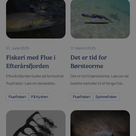
01. June 2025
17. March 2025
Fiskeri med Flue i
Det er tid for
Efterårsfjorden
Børsteorme
Efterårsfjorden byder på fantastisk
Det er tid til børsteorme. Læs om de
fluefiskeri. Læs om de bedste
bedste metoder til at fange fisk
metoder og udstyr til at fange fisk i
med børsteorme og hvorfor de er så
Fluefiskeri
På Kysten
Fluefiskeri
Spinnefisker
efterårsfjorden.
effektive.