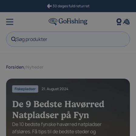
30 dages fuld returret
Søg produkter
Forsiden
Nyheder
/
Fiskepladser
21. August 2024
De 9 Bedste Havørred
Natpladser på Fyn
De 10 bedste fynske havørred natpladser
afsløres. Få tips til de bedste steder og