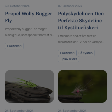
30. October 2024
07. October 2024
Propel Wolly Bugger
Polyskydelinen Den
Fly
Perfekte Skydeline
til Kystfluefiskeri
Propel wolly bugger - en meget
alsidig flue, som specielt har vist sit
Efter mere end et års test er
værd i put & take søen men også på
resultatet klar - Vi har en kæmpe
Fluefiskeri
vores ture til Grønland efter
vinder.
Fjeldørred.Læs hvorfor den er så
Fluefiskeri
På Kysten
effektiv og hvordan du binder den.
Tips & Tricks
24. September 2024
24. September 2024