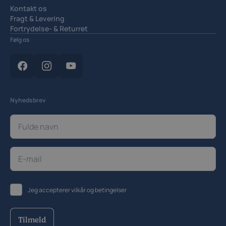
Kontakt os
Fragt & Levering
Fortrydelse- & Returret
Handelsbetingelser
Følg os
Privatlivspolitik
Cookiepolitik
Cookieindstillinger
Nyhedsbrev
Jeg accepterer
vilkår og betingelser
Tilmeld