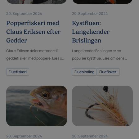
20. September 2024
20. September 2024
Popperfiskeri med
Kystfluen:
Claus Eriksen efter
Langelænder
Gedder
Brislingen
Claus Eriksen deler metoder til
Langelænder Brislingen er en
geddefiskeri med poppere. Læs om
populær kystflue. Læs om dens
de bedste teknikker og udstyr.
design og hvordan du bruger den
Fluefiskeri
Fluebinding
Fluefiskeri
bedst til kystfiskeri.
20. September 2024
20. September 2024