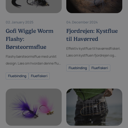
02. January 2025
04. December 2024
Gofi Wiggle Worm
Fjordrejen: Kystflue
Flashy:
til Havørred
Børsteormsflue
Effektiv kystflue til havørredfiskeri.
Læs om kystfluen fjordrejen og
Flashy børsteormsflue med unikt
hvordan du bedst bruger den til
design. Læs om hvordan denne flue
Fluebinding
Fluefiskeri
fiskeri efter havørred på kyst og i
kan forbedre din fisketur.
Fluebinding
Fluefiskeri
fjord.