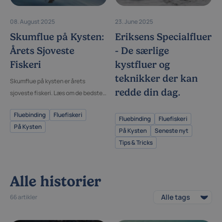
08. August 2025
23. June 2025
Skumflue på Kysten:
Eriksens Specialfluer
Årets Sjoveste
- De særlige
Fiskeri
kystfluer og
teknikker der kan
Skumflue på kysten er årets
redde din dag.
sjoveste fiskeri. Læs om de bedste
skumfluer og metoder til at fange
Fluebinding
Fluefiskeri
kystens havørreder.
Fluebinding
Fluefiskeri
På Kysten
På Kysten
Seneste nyt
Tips & Tricks
Alle historier
66 artikler