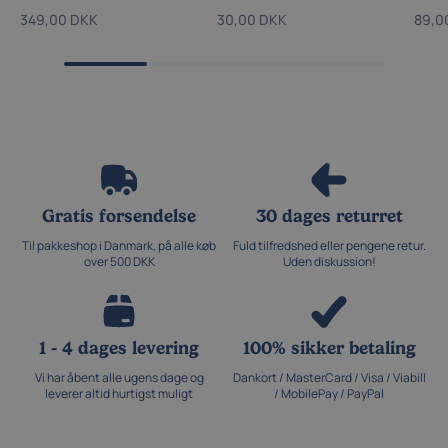
349,00 DKK
30,00 DKK
89,0
Gratis forsendelse
30 dages returret
Til pakkeshop i Danmark, på alle køb
Fuld tilfredshed eller pengene retur.
over 500 DKK
Uden diskussion!
1 - 4 dages levering
100% sikker betaling
Vi har åbent alle ugens dage og
Dankort / MasterCard / Visa / Viabill
leverer altid hurtigst muligt
/ MobilePay / PayPal