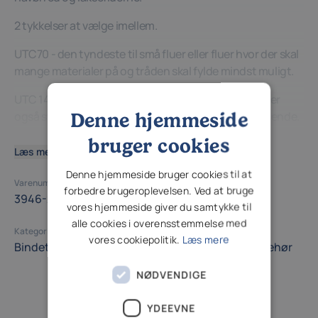
2 tykkelser at vælge imellem.
UTC70 - den tyndeste til små fluer eller fluer hvor der skal
mange materialer på og tråden skal fylde mindst muligt.
UTC 140 - standardtykkelsen til kyst- og laksefluer. er
Denne hjemmeside
også stærk nok til store rørfluer- geddefluer og lignende.
bruger cookies
Læs mere
Denne hjemmeside bruger cookies til at
Varenummer (SKU)
forbedre brugeroplevelsen. Ved at bruge
3946-257137
vores hjemmeside giver du samtykke til
alle cookies i overensstemmelse med
Kategori
vores cookiepolitik.
Læs mere
Bindetråd og Tinsel
Fluebinding
Fluebindingstilbehør
NØDVENDIGE
YDEEVNE