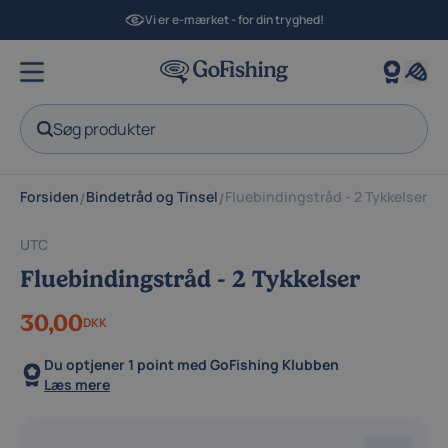
Vi er e-mærket - for din tryghed!
Søg produkter
Forsiden
Bindetråd og Tinsel
Fluebindingstråd - 2 Tykkelser
/
/
UTC
Fluebindingstråd - 2 Tykkelser
30,00
DKK
Du optjener
1 point
med GoFishing Klubben
Læs mere