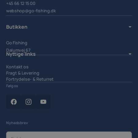
+45 66 12 15 00
webshop@go-fishing.dk
Butikken
Go Fishing
Dalumvej 67
Nyttige links
5250 Odense SV.
Kontakt os
Fragt & Levering
Fortrydelse- & Returret
Handelsbetingelser
Følg os
Privatlivspolitik
Cookiepolitik
Cookieindstillinger
Nyhedsbrev