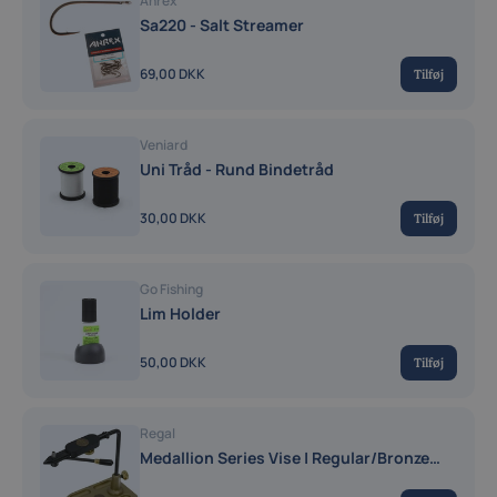
Ahrex
Sa220 - Salt Streamer
69,00 DKK
Tilføj
Veniard
Uni Tråd - Rund Bindetråd
30,00 DKK
Tilføj
Go Fishing
Lim Holder
50,00 DKK
Tilføj
Regal
Medallion Series Vise | Regular/Bronze
Pocket Base