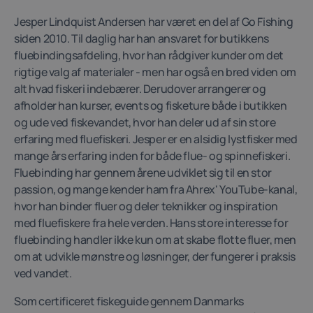
Jesper Lindquist Andersen har været en del af Go Fishing
siden 2010. Til daglig har han ansvaret for butikkens
fluebindingsafdeling, hvor han rådgiver kunder om det
rigtige valg af materialer - men har også en bred viden om
alt hvad fiskeri indebærer. Derudover arrangerer og
afholder han kurser, events og fisketure både i butikken
og ude ved fiskevandet, hvor han deler ud af sin store
erfaring med fluefiskeri. Jesper er en alsidig lystfisker med
mange års erfaring inden for både flue- og spinnefiskeri.
Fluebinding har gennem årene udviklet sig til en stor
passion, og mange kender ham fra Ahrex' YouTube-kanal,
hvor han binder fluer og deler teknikker og inspiration
med fluefiskere fra hele verden. Hans store interesse for
fluebinding handler ikke kun om at skabe flotte fluer, men
om at udvikle mønstre og løsninger, der fungerer i praksis
ved vandet.
Som certificeret fiskeguide gennem Danmarks