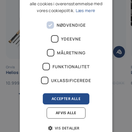
alle cookies i overensstemmelse med
vores cookiepolitik.
Læs mere
NØDVENDIGE
YDEEVNE
MÅLRETNING
FUNKTIONALITET
Orvis
Orvis
Helios 4x
Pro Waders
UKLASSIFICEREDE
10.999,00 DKK
4.000,00 DKK
6.499,00 DKK
ACCEPTER ALLE
AFVIS ALLE
Populære historier
VIS DETALJER
Gå til blogoversigt