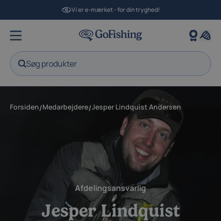
Vi er e-mærket - for din tryghed!
Søg produkter
Forsiden
Medarbejdere
Jesper Lindquist Andersen
/
/
Afdelingsansvarlig
Jesper Lindquist