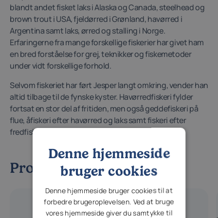
blandt andet fisket laks i Alaska og Canada, steelhead og
brown trout i USA, fjeldørred i Grønland, havørred i
Argentina samt laks, ørred og stalling i Norge.
Erfaringerne fra mange forskellige fiskerier har givet ham
en bred forståelse for grej, teknikker og fiskemetoder
under vidt forskellige forhold.
Selvom fiskeriet har ført Jesper langt omkring, vender han
altid tilbage til de fynske kyster. Havørredfiskeri fylder
fortsat en stor del af fritiden, men også geddefiskeri på
flue, åfiskeri efter havørred og laks samt fiskeri efter
fredfisk har en særlig plads.
Denne hjemmeside
Produkter fra historien
bruger cookies
Denne hjemmeside bruger cookies til at
forbedre brugeroplevelsen. Ved at bruge
38%
vores hjemmeside giver du samtykke til