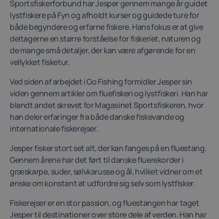
Sportsfiskerforbund har Jesper gennem mange år guidet
lystfiskere på Fyn og afholdt kurser og guidede ture for
både begyndere og erfarne fiskere. Hans fokus er at give
deltagerne en større forståelse for fiskeriet, naturen og
de mange små detaljer, der kan være afgørende for en
vellykket fisketur.
Ved siden af arbejdet i Go Fishing formidler Jesper sin
viden gennem artikler om fluefiskeri og lystfiskeri. Han har
blandt andet skrevet for Magasinet Sportsfiskeren, hvor
han deler erfaringer fra både danske fiskevande og
internationale fiskerejser.
Jesper fisker stort set alt, der kan fanges på en fluestang.
Gennem årene har det ført til danske fluerekorder i
græskarpe, suder, sølvkarusse og ål, hvilket vidner om et
ønske om konstant at udfordre sig selv som lystfisker.
Fiskerejser er en stor passion, og fluestangen har taget
Jesper til destinationer over store dele af verden. Han har