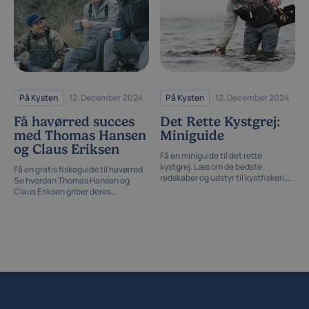
På Kysten
12. December 2024
På Kysten
12. December 2024
Få havørred succes
Det Rette Kystgrej:
med Thomas Hansen
Miniguide
og Claus Eriksen
Få en miniguide til det rette
kystgrej. Læs om de bedste
Få en gratis fiskeguide til havørred.
redskaber og udstyr til kystfiskeri,
Se hvordan Thomas Hansen og
der kan forbedre dine fangster.
Claus Eriksen griber deres
havørredfiskeri an, og hvorfor de har
så stor succes med kysten ørreder.