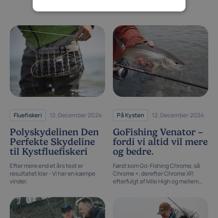
Fluefiskeri
12. December 2024
På Kysten
12. December 2024
Polyskydelinen Den
GoFishing Venator –
Perfekte Skydeline
fordi vi altid vil mere
til Kystfluefiskeri
og bedre.
Efter mere end et års test er
Først kom Go-Fishing Chrome, så
resultatet klar - Vi har en kæmpe
Chrome +, derefter Chrome XP,
vinder.
efterfulgt af Mile High og mellem
dem stærke Viribus. Alle fantastiske
stangserier som vi har udviklet kun
med det danske fiskeri for øje.