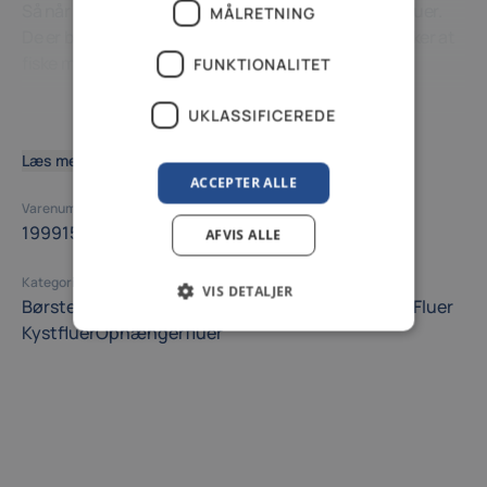
Så når vi skriver luksus fluer, så er det ikke magiske fluer.
MÅLRETNING
De er bare bundet rigtigt godt, fluer som vi selv ønsker at
fiske med.
FUNKTIONALITET
UKLASSIFICEREDE
Læs mere
ACCEPTER ALLE
Varenummer (SKU)
199915
AFVIS ALLE
Kategori
VIS DETALJER
Børsteorme-, tangloppe- og mysisfluer
Endegrej
Fluer
Kystfluer
Ophængerfluer