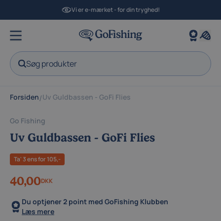
Vi er e-mærket - for din tryghed!
Søg produkter
Forsiden
Uv Guldbassen - GoFi Flies
/
Go Fishing
Uv Guldbassen - GoFi Flies
Ta' 3 ens for 105,-
40,00
DKK
Du optjener
2 point
med GoFishing Klubben
Læs mere