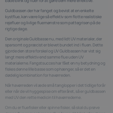
både blink og fluer for at gøre dem mere effektive.
Guldbassen der har fanget og bevist at en enkelte
kystflue, kan være lige så effektiv som flotte realistiske
rejefluer og livlige fluemønstre som pattegrisen på de
rigtige dage.
Den originale Guldbasse nu, med lidt UV materialer, der
sparsomt og præcist er blevet bundet ind i fluen. Dette
gjorde den store forskel og UV Guldbassen har vist sig
langt mere effektiv end samme flue uden UV
materialerne. Fangstsucces har fået en ny betydning og
fiskes denne lille basse som ophænger, så er det en
dødelig kombination for havørreden.
Når havørreden vil æde små tanglopper i det tidlige forår
eller når de vil hyggespise om efteråret, så er guldbassen
med UV den rette medicin til havørrederne.
Om du er fluefisker eller spinne fisker, så skal du prøve