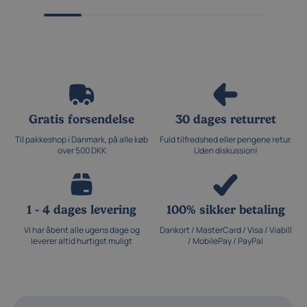
Gratis forsendelse
30 dages returret
Til pakkeshop i Danmark, på alle køb
Fuld tilfredshed eller pengene retur.
over 500 DKK
Uden diskussion!
1 - 4 dages levering
100% sikker betaling
Vi har åbent alle ugens dage og
Dankort / MasterCard / Visa / Viabill
leverer altid hurtigst muligt
/ MobilePay / PayPal