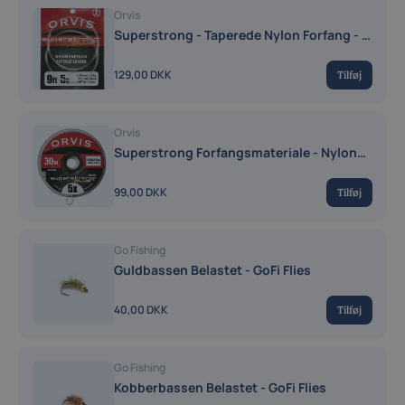
Orvis
Superstrong - Taperede Nylon Forfang - 2
Stk.
129,00 DKK
Tilføj
Orvis
Superstrong Forfangsmateriale - Nylon
Tippet!
99,00 DKK
Tilføj
Go Fishing
Guldbassen Belastet - GoFi Flies
40,00 DKK
Tilføj
Go Fishing
Kobberbassen Belastet - GoFi Flies