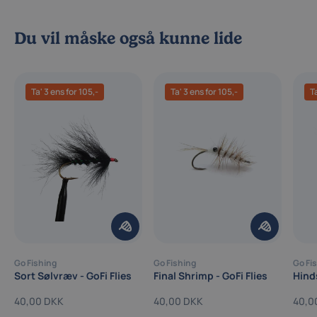
Du vil måske også kunne lide
Ta' 3 ens for 105,-
Ta' 3 ens for 105,-
T
Go Fishing
Go Fishing
Go Fi
Sort Sølvræv - GoFi Flies
Final Shrimp - GoFi Flies
40,00 DKK
40,00 DKK
40,0