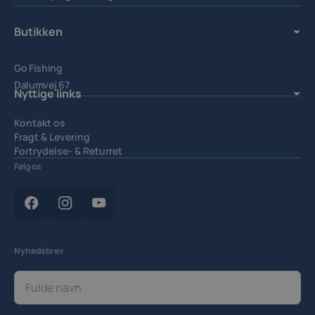
Butikken
Go Fishing
Dalumvej 67
Nyttige links
5250 Odense SV.
Kontakt os
Fragt & Levering
Fortrydelse- & Returret
Handelsbetingelser
Følg os
Privatlivspolitik
Cookiepolitik
Cookieindstillinger
Nyhedsbrev