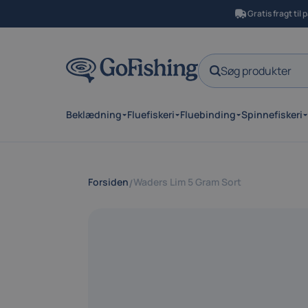
Gratis fragt til
Søg produkter
Beklædning
Fluefiskeri
Fluebinding
Spinnefiskeri
Forsiden
Waders Lim 5 Gram Sort
/