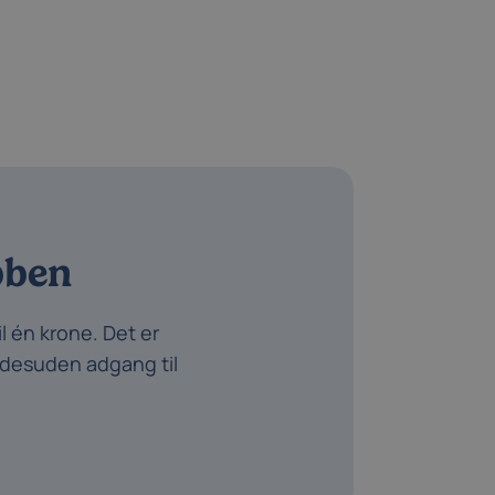
bben
l én krone. Det er
u desuden adgang til
.