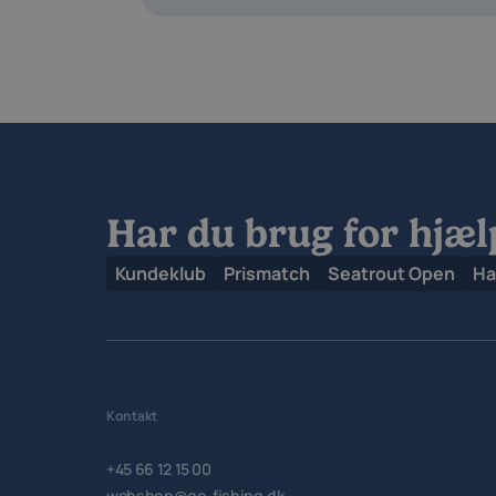
Har du brug for hjæl
Kundeklub
Prismatch
Seatrout Open
Ha
Kontakt
+45 66 12 15 00
webshop@go-fishing.dk