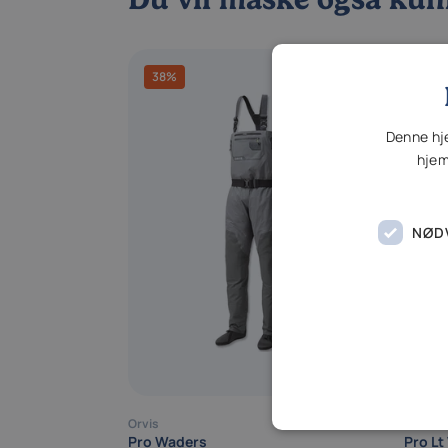
38%
27
Denne hje
hjem
NØD
Orvis
Orvis
Pro Waders
Pro Lt