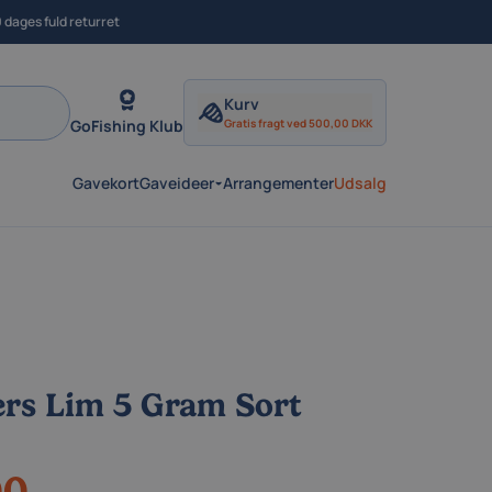
 dages fuld returret
Kurv
GoFishing Klub
Gratis fragt ved 500,00 DKK
Gavekort
Gaveideer
Arrangementer
Udsalg
rs Lim 5 Gram Sort
00