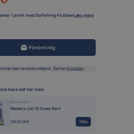
jener
1 point
med GoFishing Klubben
Læs mere
Påmind mig
tcher den laveste netpris. Se her
hvordan
.
kal have det her med:
Stormsure
Waders Lim 15 Gram Sort
129,00 DKK
Tilføj