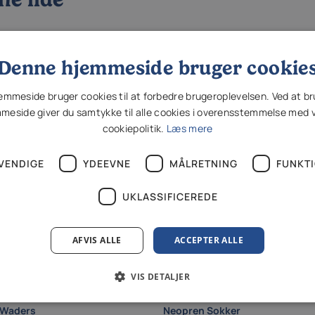
%
Denne hjemmeside bruger cookie
mmeside bruger cookies til at forbedre brugeroplevelsen. Ved at b
meside giver du samtykke til alle cookies i overensstemmelse med 
cookiepolitik.
Læs mere
VENDIGE
YDEEVNE
MÅLRETNING
FUNKTI
UKLASSIFICEREDE
AFVIS ALLE
ACCEPTER ALLE
VIS DETALJER
Vision
 Waders
Neopren Sokker