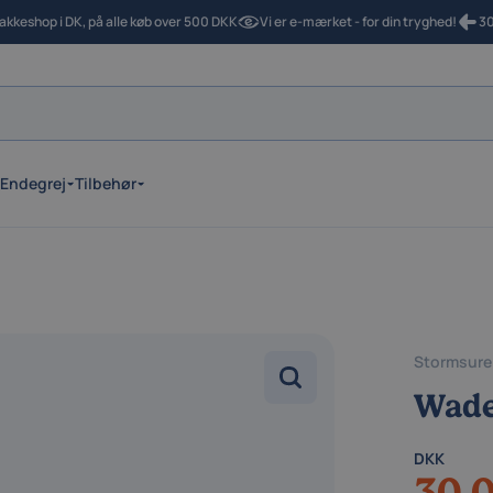
 pakkeshop i DK, på alle køb over 500 DKK
Vi er e-mærket - for din tryghed!
30
Endegrej
Tilbehør
Stormsure
Wade
DKK
30,