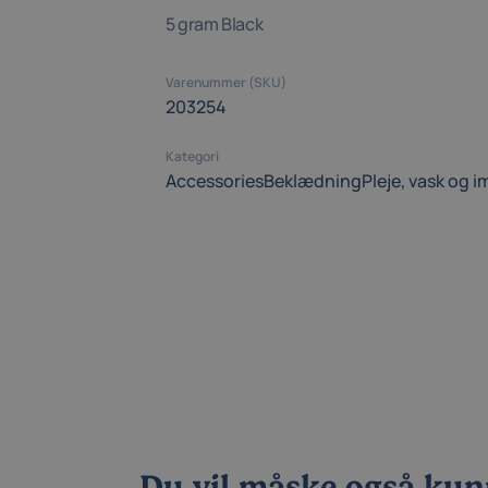
5 gram Black
Varenummer (SKU)
203254
Kategori
Accessories
Beklædning
Pleje, vask og
Du vil måske også kun