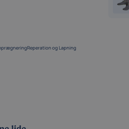
 imprægnering
Reperation og Lapning
ne lide