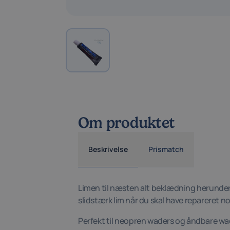
Om produktet
Beskrivelse
Prismatch
Limen til næsten alt beklædning herunder
slidstærk lim når du skal have repareret no
Perfekt til neopren waders og åndbare wa