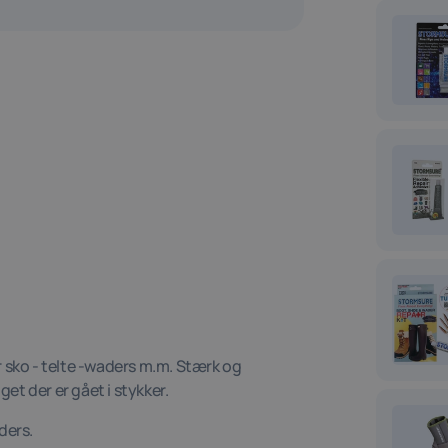
 sko - telte -waders m.m. Stærk og
get der er gået i stykker.
ders.