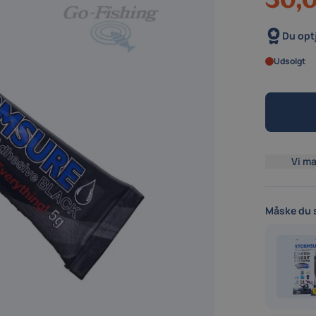
Du opt
Udsolgt
Vi ma
Måske du s