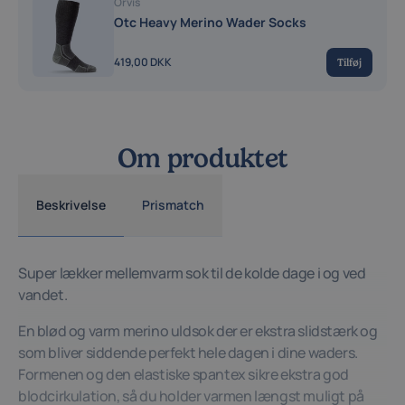
Orvis
Otc Heavy Merino Wader Socks
419,00 DKK
Tilføj
Om produktet
Beskrivelse
Prismatch
Super lækker mellemvarm sok til de kolde dage i og ved
vandet.
En blød og varm merino uldsok der er ekstra slidstærk og
som bliver siddende perfekt hele dagen i dine waders.
Formenen og den elastiske spantex sikre ekstra god
blodcirkulation, så du holder varmen længst muligt på