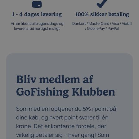
1 - 4 dages levering
100% sikker betaling
Vi har åbent alle ugens dage og
Dankort / MasterCard / Visa / Viabill
leverer altid hurtigst muligt
/ MobilePay / PayPal
Bliv medlem af
GoFishing Klubben
Som medlem optjener du 5% i point på
dine køb, og hvert point svarer til én
krone. Det er kontante fordele, der
virkelig betaler sig – hver gang! Som