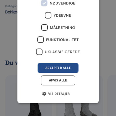
NØDVENDIGE
Kategori
Beklædning
Sokker
Tøj
Undertøj og sokker
YDEEVNE
MÅLRETNING
FUNKTIONALITET
UKLASSIFICEREDE
Du vil måske også kunne lide
ACCEPTER ALLE
AFVIS ALLE
VIS DETALJER