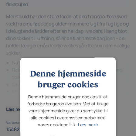
fisketuren.
Merino uld har den store fordel at den transportere sved
væk fra dine fødder og ulden minimere lugt fra fugtige og
ildelugtende fødder efter en hel dag i waders. Hæng blot
dine sokker til luftning, så er de klar næste dag igen - de
holder længere når de ikke vaskes så ofte som almindelige
sokker.
Naturally wicking and odor resistant
Reinforced midfoot support Reinforced heel and
Denne hjemmeside
toe
bruger cookies
Over-the-calf height
Made in USA
Denne hjemmeside bruger cookies til at
forbedre brugeroplevelsen. Ved at bruge
Læs mere
vores hjemmeside giver du samtykke til
alle cookies i overensstemmelse med
Varenummer (SKU)
vores cookiepolitik.
Læs mere
154824-154825