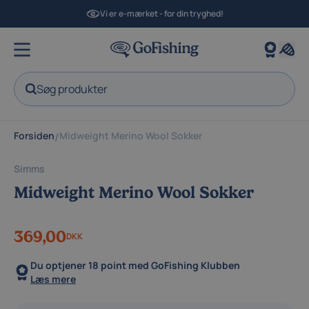
Vi er e-mærket - for din tryghed!
Søg produkter
Forsiden
Midweight Merino Wool Sokker
/
Simms
Midweight Merino Wool Sokker
369,00
DKK
Du optjener
18 point
med GoFishing Klubben
Læs mere