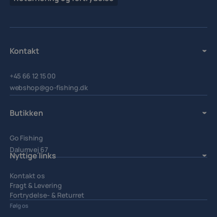
Kontakt
+45 66 12 15 00
webshop@go-fishing.dk
Butikken
Go Fishing
Dalumvej 67
Nyttige links
5250 Odense SV.
Kontakt os
Fragt & Levering
Fortrydelse- & Returret
Handelsbetingelser
Følg os
Privatlivspolitik