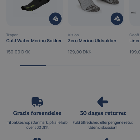
Traper
Vision
Geoff
Cold Water Merino Sokker
Zero Merino Uldsokker
Line
150,00 DKK
129,00 DKK
199,
Gratis forsendelse
30 dages returret
Til pakkeshop i Danmark, på alle køb
Fuld tilfredshed eller pengene retur.
over 500 DKK
Uden diskussion!