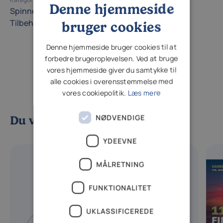
Denne hjemmeside
Spinnefiskerens tilbehør
Spinnefiskeri
Tilbehør
Tilbehør til spinnefiskeri
bruger cookies
Denne hjemmeside bruger cookies til at
forbedre brugeroplevelsen. Ved at bruge
vores hjemmeside giver du samtykke til
alle cookies i overensstemmelse med
vores cookiepolitik.
Læs mere
NØDVENDIGE
Du vil måske også kunne lide
YDEEVNE
MÅLRETNING
FUNKTIONALITET
UKLASSIFICEREDE