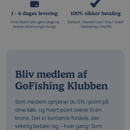
1 - 4 dages levering
100% sikker betaling
Vi har åbent alle ugens dage og
Dankort / MasterCard / Visa / Viabill
leverer altid hurtigst muligt
/ MobilePay / PayPal
Bliv medlem af
GoFishing Klubben
Som medlem optjener du 5% i point på
dine køb, og hvert point svarer til én
krone. Det er kontante fordele, der
virkelig betaler sig – hver gang! Som