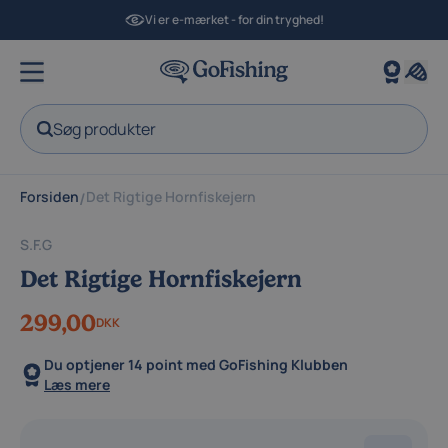
Vi er e-mærket - for din tryghed!
Søg produkter
Forsiden
Det Rigtige Hornfiskejern
/
S.F.G
Det Rigtige Hornfiskejern
299,00
DKK
Du optjener
14 point
med GoFishing Klubben
Læs mere