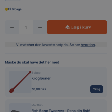
Få tilbage
Læg i kurv
Vi matcher den laveste netpris. Se her
hvordan
.
Måske du skal have det her med:
Zebco
Krogløsner
30,00 DKK
Tilføj
Marttiini
Fish Bone Tweezers - Rens din fisk!