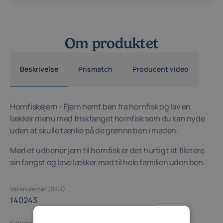
Om produktet
Beskrivelse
Prismatch
Producent video
Hornfiskejern - Fjern nemt ben fra hornfisk og lav en
lækker menu med friskfanget hornfisk som du kan nyde
uden at skulle tænke på de grønne ben i maden.
Med et udbener jern til hornfisk er det hurtigt at filetere
sin fangst og lave lækker mad til hele familien uden ben.
Varenummer (SKU)
140243
Kategori