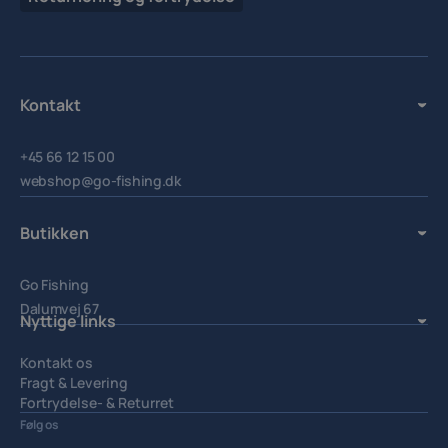
Kontakt
+45 66 12 15 00
webshop@go-fishing.dk
Butikken
Go Fishing
Dalumvej 67
Nyttige links
5250 Odense SV.
Kontakt os
Fragt & Levering
Fortrydelse- & Returret
Handelsbetingelser
Følg os
Privatlivspolitik