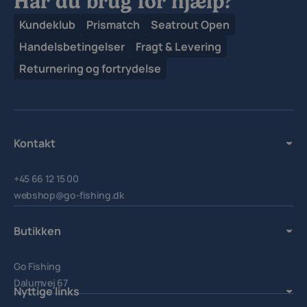
Har du brug for hjælp?
Kundeklub
Prismatch
Seatrout Open
Handelsbetingelser
Fragt & Levering
Returnering og fortrydelse
Kontakt
+45 66 12 15 00
webshop@go-fishing.dk
Butikken
Go Fishing
Dalumvej 67
Nyttige links
5250 Odense SV.