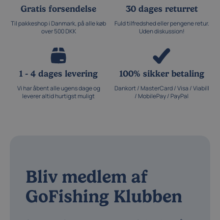
Gratis forsendelse
30 dages returret
Til pakkeshop i Danmark, på alle køb
Fuld tilfredshed eller pengene retur.
over 500 DKK
Uden diskussion!
1 - 4 dages levering
100% sikker betaling
Vi har åbent alle ugens dage og
Dankort / MasterCard / Visa / Viabill
leverer altid hurtigst muligt
/ MobilePay / PayPal
Bliv medlem af
GoFishing Klubben