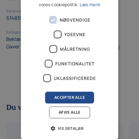
vores cookiepolitik.
Læs mere
Varenummer (SKU)
574839
NØDVENDIGE
Kategori
YDEEVNE
Beklædning
Fingerløse handsker
Gaveideer
Gaver til fluefiskeren
Handsker
Sjove gaveideer
Tøj
MÅLRETNING
FUNKTIONALITET
UKLASSIFICEREDE
ACCEPTER ALLE
Du vil måske også kunne lide
AFVIS ALLE
VIS DETALJER