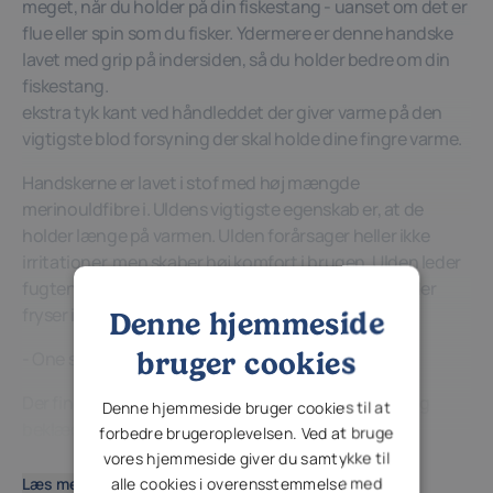
meget, når du holder på din fiskestang - uanset om det er
flue eller spin som du fisker. Ydermere er denne handske
lavet med grip på indersiden, så du holder bedre om din
fiskestang.
ekstra tyk kant ved håndleddet der giver varme på den
vigtigste blod forsyning der skal holde dine fingre varme.
Handskerne er lavet i stof med høj mængde
merinouldfibre i. Uldens vigtigste egenskab er, at de
holder længe på varmen. Ulden forårsager heller ikke
irritationer, men skaber høj komfort i brugen. Ulden leder
fugten perfekt ud og væk fra huden, og tørre hænder
fryser ikke.
Denne hjemmeside
bruger cookies
- One size passer til alle fra M til XL.
Der findes ikke dårligt fiske vejr - der findes kun dårlig
Denne hjemmeside bruger cookies til at
beklædning!
forbedre brugeroplevelsen. Ved at bruge
vores hjemmeside giver du samtykke til
alle cookies i overensstemmelse med
Læs mere