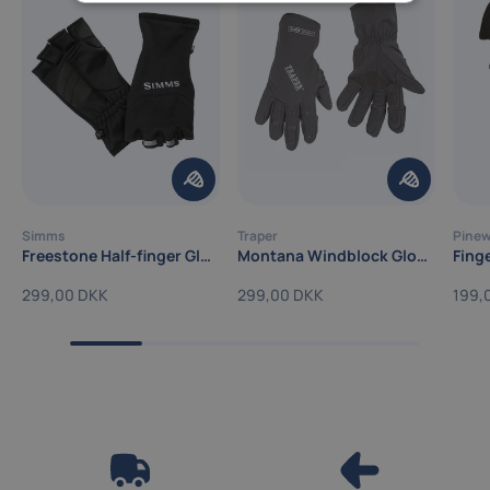
Simms
Traper
Pine
Freestone Half-finger Glove - Fiskehandsker
Montana Windblock Gloves
299,00 DKK
299,00 DKK
199,