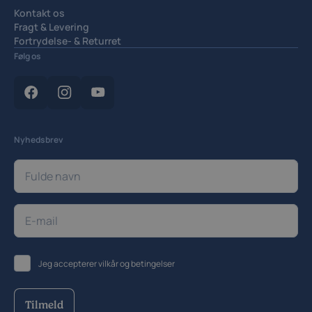
Kontakt os
Fragt & Levering
Fortrydelse- & Returret
Handelsbetingelser
Følg os
Privatlivspolitik
Cookiepolitik
Cookieindstillinger
Nyhedsbrev
Jeg accepterer
vilkår og betingelser
Tilmeld