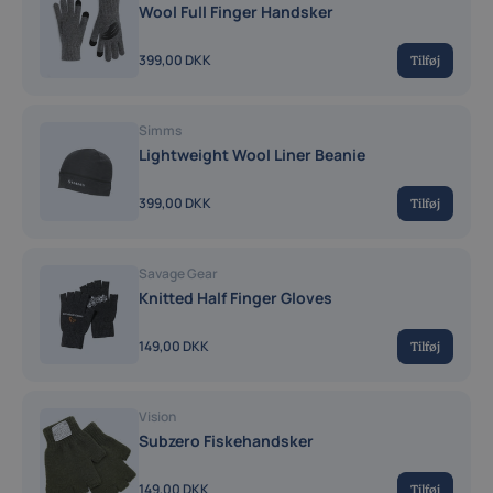
Wool Full Finger Handsker
399,00 DKK
Tilføj
Simms
Lightweight Wool Liner Beanie
399,00 DKK
Tilføj
Savage Gear
Knitted Half Finger Gloves
149,00 DKK
Tilføj
Vision
Subzero Fiskehandsker
149,00 DKK
Tilføj