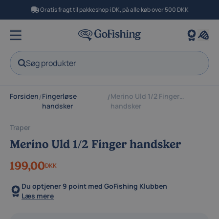
Gratis fragt til pakkeshop i DK, på alle køb over 500 DKK
Søg produkter
Forsiden
Fingerløse
Merino Uld 1/2 Finger
/
/
handsker
handsker
Traper
Merino Uld 1/2 Finger handsker
199,00
DKK
Du optjener
9 point
med GoFishing Klubben
Læs mere