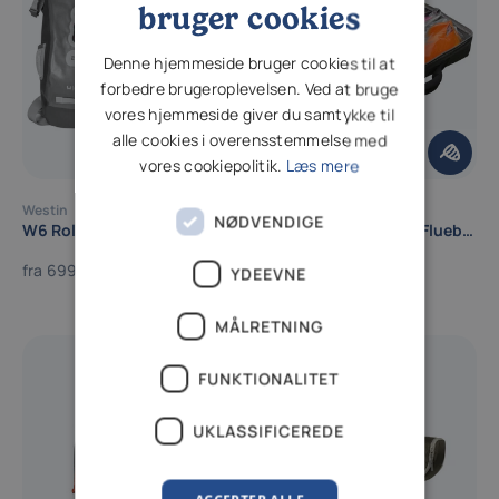
bruger cookies
Denne hjemmeside bruger cookies til at
forbedre brugeroplevelsen. Ved at bruge
vores hjemmeside giver du samtykke til
alle cookies i overensstemmelse med
vores cookiepolitik.
Læs mere
Westin
Traper
NØDVENDIGE
W6 Roll-top Backpack - 100% Vandtæt
Voyager Flytyer Bag - Fluebindingstaske
fra
699,00 DKK
1.499,00 DKK
YDEEVNE
MÅLRETNING
FUNKTIONALITET
UKLASSIFICEREDE