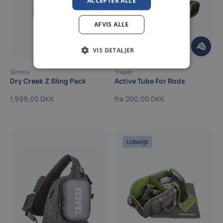
ACCEPTER ALLE
AFVIS ALLE
VIS DETALJER
Simms
Traper
Dry Creek Z Sling Pack
Active Tube For Rods
1.999,00 DKK
fra
200,00 DKK
Udsolgt