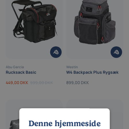
Abu Garcia
Westin
Rucksack Basic
W4 Backpack Plus Rygsæk
449,00 DKK
599,00 DKK
899,00 DKK
Denne hjemmeside