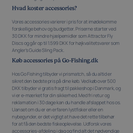
Hvad koster accessories?
Vores accessories varierer i pris for at imødekomme
forskellige behov og budgetter. Priserne starter ved
30 DKK for mindre hjælpemidler som Attractor Fly
Discs og går op til 1.599 DKK for højkvalitetsvarer som
Angler's Guide Sling Pack.
Køb accessories på Go-Fishing.dk
Hos Go Fishing tilbyder vi prismatch, så du altid er
sikret den bedste pris på dine køb. Ved køb over 500
DKK tilbyder vi gratis fragt til pakkeshop i Danmark, og
vi er e-mærket for din sikkerhed. Med fri retur og
reklamation i 30 dage kan du handle afslappet hos os.
Uanset om du er en erfaren lystfisker eller en
nybegynder, er det vigtigt at have det rette tilbehør
for at få den bedste fiskeoplevelse. Udforsk vores
accessories-afdeling i dag og find alt det nødvendige