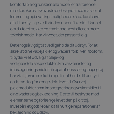
komfortable og funktionelle modeller fra førende
mærker. Vores fiskeveste er designet med masser af
lommer og opbevaringsmuligheder, så du kan have
alt dit udstyr lige ved hånden under fiskeriet. Uanset
om du foretrækker en traditionel vest eller en mere
teknisk model, har vi noget, der passer til dig.
Det er også vigtigt at vedligeholde dit udstyr. For at
sikre, at dine vadejakker og waders forbliver i topform,
tilbyder vi et udvalg af pleje- og
vedligeholdelsesprodukter. Fra vaskemidler og
imprægneringsmidler til reparationssæt og lappegrej
har vi alt, hvad du skal bruge for at holde dit udstyr i
god stand og forlænge dets levetid. Overvej
plejeprodukter som imprægnering og vaskemidler til
dine waders og beklædning. Dette vil beskytte mod
elementerne og forlænge levetiden på dit tøj.
Investér i et godt repair kit til hurtige reparationer af
beklædning og udstyr.