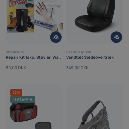
Stormsure
Searun Fly Fish
Repair Kit (sko, Støvler, Waders)
Vandtæt Sædeovertræk
99,00 DKK
349,00 DKK
33%
Fast Lav Pris