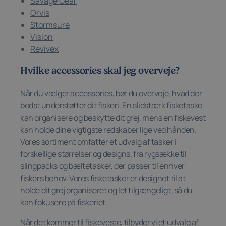
Savage Gear
Orvis
Stormsure
Vision
Revivex
Hvilke accessories skal jeg overveje?
Når du vælger accessories, bør du overveje, hvad der
bedst understøtter dit fiskeri. En slidstærk fisketaske
kan organisere og beskytte dit grej, mens en fiskevest
kan holde dine vigtigste redskaber lige ved hånden.
Vores sortiment omfatter et udvalg af tasker i
forskellige størrelser og designs, fra rygsække til
slingpacks og bæltetasker, der passer til enhver
fiskers behov. Vores fisketasker er designet til at
holde dit grej organiseret og let tilgængeligt, så du
kan fokusere på fiskeriet.
Når det kommer til fiskeveste, tilbyder vi et udvalg af