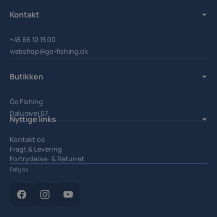
Kontakt
+45 66 12 15 00
webshop@go-fishing.dk
Butikken
Go Fishing
Dalumvej 67
Nyttige links
5250 Odense SV.
Kontakt os
Fragt & Levering
Fortrydelse- & Returret
Handelsbetingelser
Følg os
Privatlivspolitik
Cookiepolitik
Cookieindstillinger