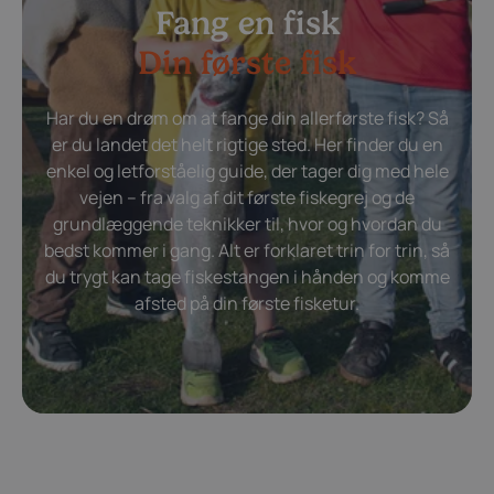
Fang en fisk
Din første fisk
Har du en drøm om at fange din allerførste fisk? Så
er du landet det helt rigtige sted. Her finder du en
enkel og letforståelig guide, der tager dig med hele
vejen – fra valg af dit første fiskegrej og de
grundlæggende teknikker til, hvor og hvordan du
bedst kommer i gang. Alt er forklaret trin for trin, så
du trygt kan tage fiskestangen i hånden og komme
afsted på din første fisketur.