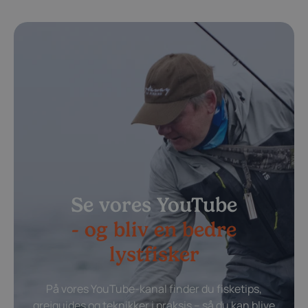
Se vores YouTube
- og bliv en bedre
lystfisker
På vores YouTube-kanal finder du fisketips,
grejguides og teknikker i praksis – så du kan blive