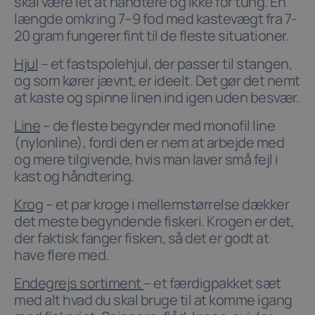
skal være let at håndtere og ikke for tung. En
længde omkring 7–9 fod med kastevægt fra 7-
20 gram fungerer fint til de fleste situationer.
Hjul
– et fastspolehjul, der passer til stangen,
og som kører jævnt, er ideelt. Det gør det nemt
at kaste og spinne linen ind igen uden besvær.
Line
– de fleste begynder med monofil line
(nylonline), fordi den er nem at arbejde med
og mere tilgivende, hvis man laver små fejl i
kast og håndtering.
Krog
– et par kroge i mellemstørrelse dækker
det meste begyndende fiskeri. Krogen er det,
der faktisk fanger fisken, så det er godt at
have flere med.
Endegrejs sortiment
– et færdigpakket sæt
med alt hvad du skal bruge til at komme igang