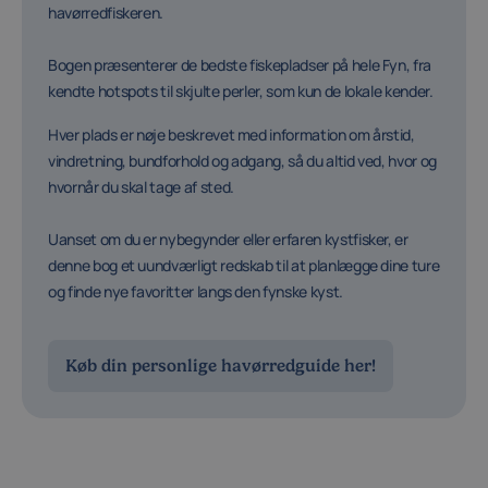
havørredfiskeren.
Bogen præsenterer de bedste fiskepladser på hele Fyn, fra
kendte hotspots til skjulte perler, som kun de lokale kender.
Hver plads er nøje beskrevet med information om årstid,
vindretning, bundforhold og adgang, så du altid ved, hvor og
hvornår du skal tage af sted.
Uanset om du er nybegynder eller erfaren kystfisker, er
denne bog et uundværligt redskab til at planlægge dine ture
og finde nye favoritter langs den fynske kyst.
Køb din personlige havørredguide her!