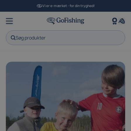
Vi er e-mærket - for din tryghed!
Søg produkter