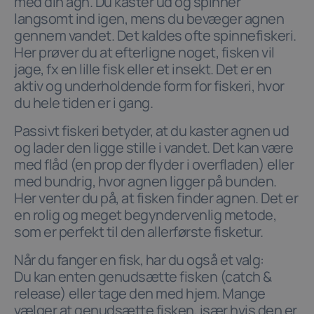
med din agn. Du kaster ud og spinner
langsomt ind igen, mens du bevæger agnen
gennem vandet. Det kaldes ofte spinnefiskeri.
Her prøver du at efterligne noget, fisken vil
jage, fx en lille fisk eller et insekt. Det er en
aktiv og underholdende form for fiskeri, hvor
du hele tiden er i gang.
Passivt fiskeri betyder, at du kaster agnen ud
og lader den ligge stille i vandet. Det kan være
med flåd (en prop der flyder i overfladen) eller
med bundrig, hvor agnen ligger på bunden.
Her venter du på, at fisken finder agnen. Det er
en rolig og meget begyndervenlig metode,
som er perfekt til den allerførste fisketur.
Når du fanger en fisk, har du også et valg:
Du kan enten genudsætte fisken (catch &
release) eller tage den med hjem. Mange
vælger at genudsætte fisken, især hvis den er