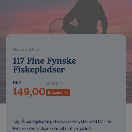
Havørred Fyn
117 Fine Fynske
Fiskepladser
DKK
99,00 DKK
149,00
Du sparer %
Tag på opdagelse langs Fyns unikke kyster med 117 Fine
Fynske Fiskepladser – den ultimative guide til